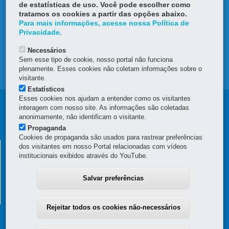
de estatísticas de uso. Você pode escolher como
tratamos os cookies a partir das opções abaixo.
OUVIDORIA
Para mais informações, acesse nossa Política de
Privacidade.
TRANSPARÊNCIA INSTITUCIONAL
Necessários
Sem esse tipo de cookie, nosso portal não funciona
plenamente. Esses cookies não coletam informações sobre o
MAPA DO SITE
visitante.
Estatísticos
Esses cookies nos ajudam a entender como os visitantes
Navegação
interagem com nosso site. As informações são coletadas
anonimamente, não identificam o visitante.
principal
Propaganda
Cookies de propaganda são usados para rastrear preferências
SECRETARIA DA INOVAÇÃO E INTELIGÊNCIA
dos visitantes em nosso Portal relacionadas com vídeos
institucionais exibidos através do YouTube.
ARTIFICIAL
Rua Tenente Francisco Ferreira de Souza, 766 - Hauer
-
81630-010
-
Salvar preferências
Curitiba
-
PR
MAPA
(41) 3200-5385 - Horário de atendimento: 8h30 a 12h e 13h30 a 18h
Rejeitar todos os cookies não-necessários