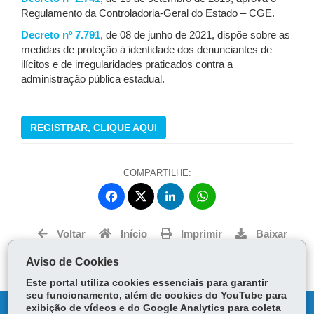
Regulamento da Controladoria-Geral do Estado – CGE.
Decreto nº 7.791
, de 08 de junho de 2021, dispõe sobre as
medidas de proteção à identidade dos denunciantes de
ilícitos e de irregularidades praticados contra a
administração pública estadual.
REGISTRAR, CLIQUE AQUI
COMPARTILHE:
Fa
Li
W
ce
nk
ha
Tw
bo
ed
ts
Voltar
Início
Imprimir
Baixar
itt
ok
In
Ap
er
Aviso de Cookies
p
Este portal utiliza cookies essenciais para garantir
seu funcionamento, além de cookies do YouTube para
exibição de vídeos e do Google Analytics para coleta
DENUNCIE CORRUPÇÃO