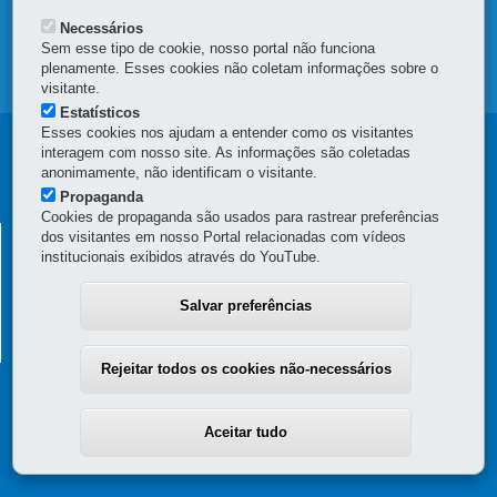
TRANSPARÊNCIA INSTITUCIONAL
Necessários
Sem esse tipo de cookie, nosso portal não funciona
plenamente. Esses cookies não coletam informações sobre o
MAPA DO SITE
visitante.
Estatísticos
Esses cookies nos ajudam a entender como os visitantes
Navegação
interagem com nosso site. As informações são coletadas
anonimamente, não identificam o visitante.
principal
Propaganda
Cookies de propaganda são usados para rastrear preferências
SECRETARIA DA INOVAÇÃO E INTELIGÊNCIA
dos visitantes em nosso Portal relacionadas com vídeos
institucionais exibidos através do YouTube.
ARTIFICIAL
Rua Tenente Francisco Ferreira de Souza, 766 - Hauer
-
81630-010
-
Salvar preferências
Curitiba
-
PR
MAPA
(41) 3200-5385 - Horário de atendimento: 8h30 a 12h e 13h30 a 18h
Rejeitar todos os cookies não-necessários
Aceitar tudo