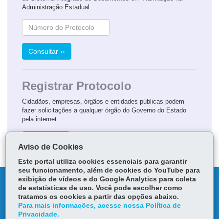
Administração Estadual.
Consultar ››
Registrar Protocolo
Cidadãos, empresas, órgãos e entidades públicas podem
fazer solicitações a qualquer órgão do Governo do Estado
pela internet.
Registrar ››
Ainda não sou cadastrado
Aviso de Cookies
Este portal utiliza cookies essenciais para garantir
seu funcionamento, além de cookies do YouTube para
exibição de vídeos e do Google Analytics para coleta
DENUNCIE CORRUPÇÃO
de estatísticas de uso. Você pode escolher como
tratamos os cookies a partir das opções abaixo.
OUVIDORIA
Para mais informações, acesse nossa Política de
Privacidade.