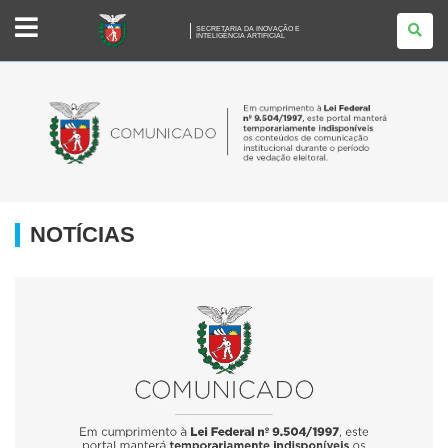
SECRETARIA
SECRETARIA DA INOVAÇÃO E
DA
INTELIGÊNCIA ARTIFICIAL
INOVAÇÃO
E</BR>
INTELIGÊNCIA
ARTIFICIAL
NOTÍCIAS